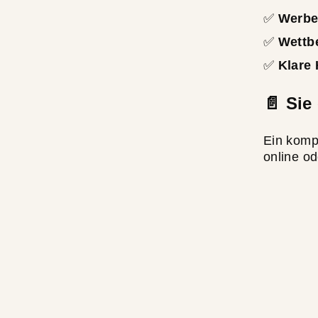
✅
Werb
✅
Wettb
✅
Klare
📄 Sie
Ein komp
online od