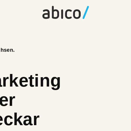
chsen.
arketing
er
eckar