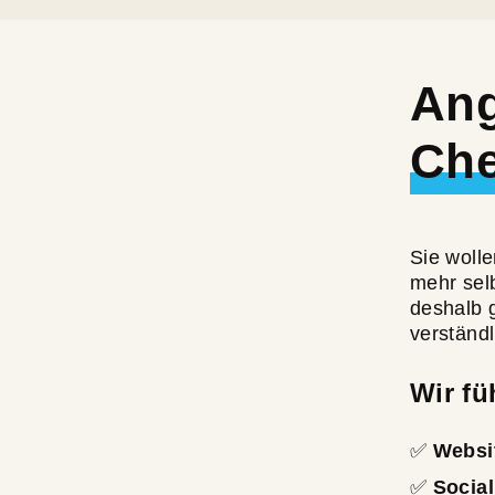
Ang
Ch
Sie woll
mehr sel
deshalb 
verständl
Wir fü
✅
Websi
✅
Socia