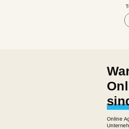
T
War
Onl
sin
Online Ag
Unternehm