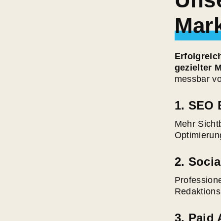
Mark
Erfolgreic
gezielter
messbar vo
1.
SEO 
Mehr Sicht
Optimierun
2.
Socia
Professione
Redaktionsp
3.
Paid 