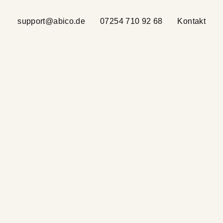
support@abico.de
07254 710 92 68
Kontakt