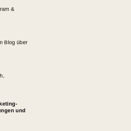
gram &
on Blog über
h,
keting-
rungen und