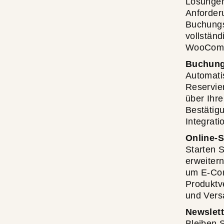
Lösungen
Anforderu
Buchungs
vollstän
WooCom
Buchung
Automati
Reservie
über Ihre
Bestätig
Integrati
Online-
Starten 
erweiter
um E-Com
Produktv
und Vers
Newslett
Bleiben S