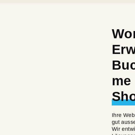
Wo
Erw
Buc
me 
Sh
Ihre Webs
gut auss
Wir entwi