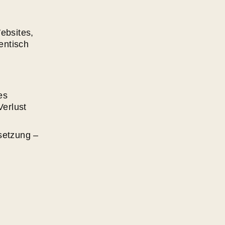
ebsites,
entisch
es
erlust
setzung –