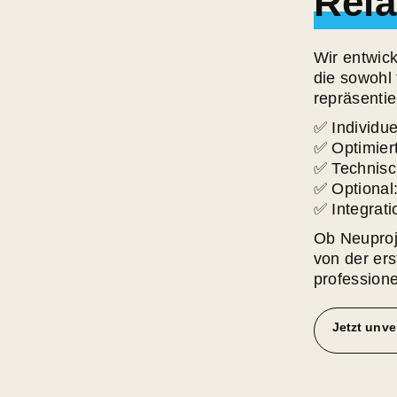
Rel
Wir entwic
die sowohl
repräsentie
✅ Individue
✅ Optimier
✅ Technisc
✅ Optional
✅ Integrati
Ob Neuproj
von der ers
professionel
Jetzt unve