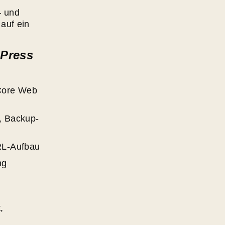
– und
auf ein
dPress
 Core Web
, Backup-
URL-Aufbau
ng
,
,