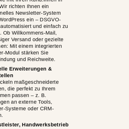
Wir richten Ihnen ein
onelles Newsletter-System
n WordPress ein – DSGVO-
automatisiert und einfach zu
. Ob Willkommens-Mail,
iger Versand oder gezielte
n: Mit einem integrierten
er-Modul stärken Sie
ndung und Reichweite.
elle Erweiterungen &
tellen
ickeln maßgeschneiderte
n, die perfekt zu Ihrem
men passen – z. B.
gen an externe Tools,
er-Systeme oder CRM-
n.
tleister, Handwerksbetrieb