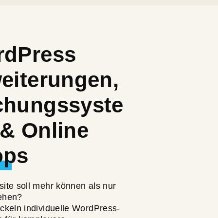
rdPress
eiterungen,
hungssyste
& Online
ops
ite soll mehr können als nur
ehen?
ckeln individuelle WordPress-