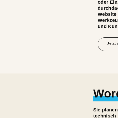
oder Ein
durchdac
Website 
Werkzeug
und Kund
Jetzt
Word
Sie planen
technisch