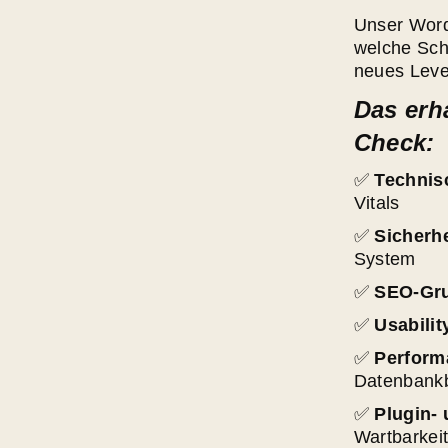
Unser WordP
welche Schr
neues Leve
Das erh
Check:
✅
Technis
Vitals
✅
Sicherh
System
✅
SEO-Gr
✅
Usabili
✅
Perform
Datenbank
✅
Plugin-
Wartbarkei