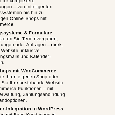
 für komplexere
ngen – von intelligenten
systemen bis hin zu
digen Online-Shops mit
merce.
ssysteme & Formulare
sieren Sie Terminvergaben,
rungen oder Anfragen – direkt
 Website, inklusive
ungsmails und Kalender-
on.
Shops mit WooCommerce
Sie Ihren eigenen Shop oder
n Sie Ihre bestehende Website
merce-Funktionen – mit
erwaltung, Zahlungsanbindung
andoptionen.
er-Integration in WordPress
ie mit Ihren Kund:innen in