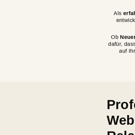
Als
erfa
entwick
Ob
Neuer
dafür, dass
auf Ih
Prof
Webs