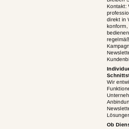
Kontakt: 
professi
direkt i
konform, 
bedienen
regelmäß
Kampagne
Newslett
Kundenbi
Individu
Schnitts
Wir entw
Funktione
Unterneh
Anbindun
Newslett
Lösunge
Ob Diens