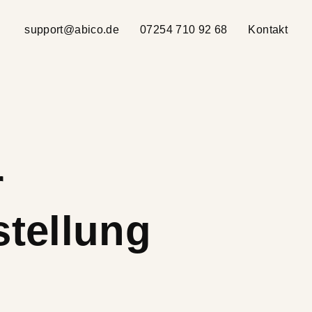
support@abico.de
07254 710 92 68
Kontakt
r
tellung