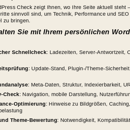
ress Check zeigt Ihnen, wo Ihre Seite aktuell steht 
itte sinnvoll sind, um Technik, Performance und SEO 
l zu bringen.
alten Sie mit Ihrem persönlichen Wor
cher Schnellcheck
: Ladezeiten, Server-Antwortzeit,
eitsprüfung
: Update-Stand, Plugin-/Theme-Sicherheit
undanalyse
: Meta-Daten, Struktur, Indexierbarkeit, 
ty-Check
: Navigation, mobile Darstellung, Nutzerführu
ance-Optimierung
: Hinweise zu Bildgrößen, Caching
belastung
 und Theme-Bewertung
: Notwendigkeit, Kompatibilität
t