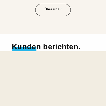
Über uns
Kunden berichten.
„Abico hat meine Website von Grund
auf neu erstellt und dies in absoluter
Spitzenzeit. Die Website wurde so
umgesetzt, dass ich nun selbst
Inhalte problemlos einpflegen kann.
Die Funktionalität, sowie die